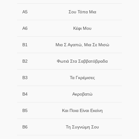
A5
Σου Τόπα Μια
A6
Κέφι Μου
B1
Μια Σ Αγαπώ, Μια Σε Μισώ
B2
Φωτιά Στα Σαββατόβραδα
B3
Τα Γκρέμισες
B4
Ακροβατώ
B5
Και Ποια Είναι Εκείνη
B6
Τη Συγνώμη Σου