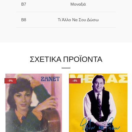
B7
Μοναξιά
B8
Τι Άλλο Να Σου Δώσω
ΣΧΕΤΙΚΑ ΠΡΟΪΟΝΤΑ
-9%
-4%