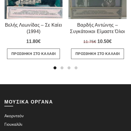
Βελής Λεωνίδας – Σε Καίει
Βαρδής Αντώνης –
(1994)
Συγκάτοικοι Είμαστε Όλοι
Στην Τρέλλα (1986)
Original
Η
11.80
€
10.50
€
11.75
€
price
τρέχουσ
ΠΡΟΣΘΗΚΗ ΣΤΟ ΚΑΛΑΘΙ
ΠΡΟΣΘΗΚΗ ΣΤΟ ΚΑΛΑΘΙ
was:
τιμή
11.75€.
είναι:
10.50€.
ΜΟΥΣΙΚΑ ΟΡΓΑΝΑ
Ακορντεόν
Γιουκαλίλι