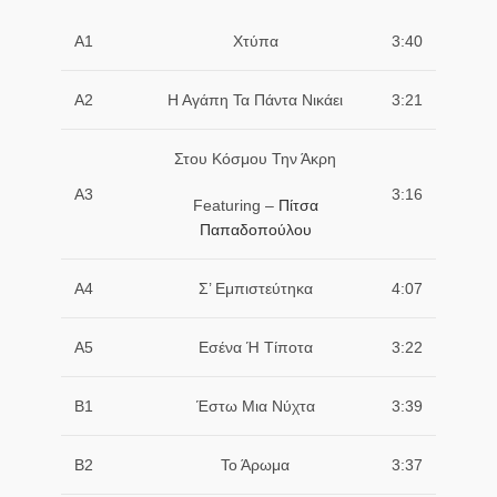
A1
Χτύπα
3:40
A2
Η Αγάπη Τα Πάντα Νικάει
3:21
Στου Κόσμου Την Άκρη
A3
3:16
Featuring –
Πίτσα
Παπαδοπούλου
A4
Σ’ Εμπιστεύτηκα
4:07
A5
Εσένα Ή Τίποτα
3:22
B1
Έστω Μια Νύχτα
3:39
B2
Το Άρωμα
3:37