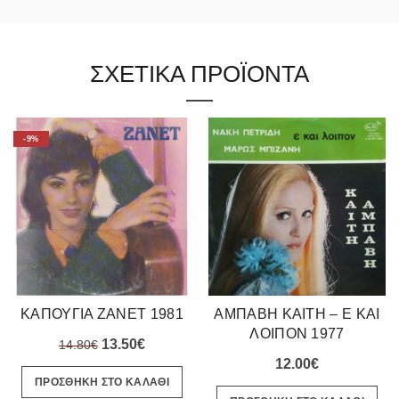
ΣΧΕΤΙΚΑ ΠΡΟΪΟΝΤΑ
-9%
ΚΑΠΟΥΓΙΑ ΖΑΝΕΤ 1981
ΑΜΠΑΒΗ ΚΑΙΤΗ – Ε ΚΑΙ
ΛΟΙΠΟΝ 1977
Original
Η
13.50
€
14.80
€
12.00
€
price
τρέχουσα
ΠΡΟΣΘΗΚΗ ΣΤΟ ΚΑΛΑΘΙ
was:
τιμή