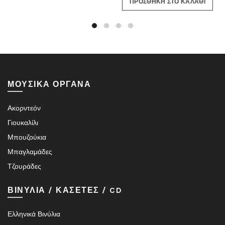
ΠΡΟΣΘΗΚΗ ΣΤΟ ΚΑΛΑΘΙ
14.80€.
είναι:
13.50€.
ΜΟΥΣΙΚΑ ΟΡΓΑΝΑ
Ακορντεόν
Γιουκαλίλι
Μπουζούκια
Μπαγλαμάδες
Τζουράδες
ΒΙΝΥΛΙΑ / ΚΑΣΕΤΕΣ / CD
Ελληνικά Βινύλια