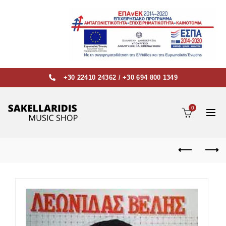
+30 22410 24362
/
+30 694 800 1349
0