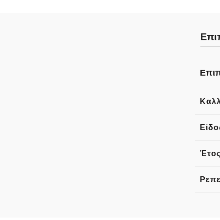
Επι
Επιπ
Καλλ
Είδο
Έτος
Ρεπε