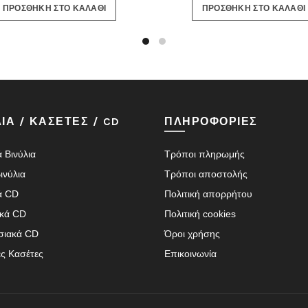
ΠΡΟΣΘΗΚΗ ΣΤΟ ΚΑΛΑΘΙ
ΠΡΟΣΘΗΚΗ ΣΤΟ ΚΑΛΑΘΙ
was:
τιμή
16.80€.
είναι:
15.00€.
ΙΑ / ΚΑΣΕΤΕΣ / CD
ΠΛΗΡΟΦΟΡΙΕΣ
 Βινύλια
Τρόποι πληρωμής
ινύλια
Τρόποι αποστολής
ά CD
Πολιτική απορρήτου
ικά CD
Πολιτική cookies
σιακά CD
Όροι χρήσης
ές Κασέτες
Επικοινωνία