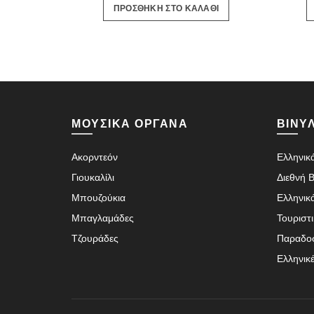
ΠΡΟΣΘΗΚΗ ΣΤΟ ΚΑΛΑΘΙ
was:
τιμή
18.60€.
είναι:
16.90€.
ΜΟΥΣΙΚΑ ΟΡΓΑΝΑ
ΒΙΝΥΛ
Ακορντεόν
Ελληνικά
Γιουκαλίλι
Διεθνή Β
Μπουζούκια
Ελληνικ
Μπαγλαμάδες
Τουριστ
Τζουράδες
Παραδο
Ελληνικ