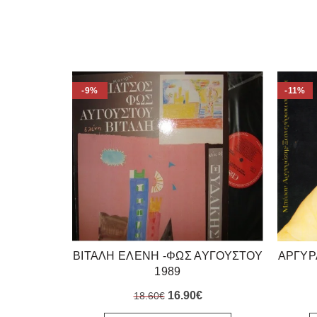
-9%
-11%
ΒΙΤΑΛΗ ΕΛΕΝΗ -ΦΩΣ ΑΥΓΟΥΣΤΟΥ
ΑΡΓΥΡ
1989
Original
Η
16.90
€
18.60
€
price
τρέχουσα