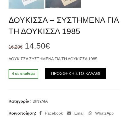
ΔΟΥΚΙΣΣΑ – ΣΥΣΤΗΜΕΝΑ ΓΙΑ
ΤΗ ΔΟΥΚΙΣΣΑ 1985
Original
Η
14.50
€
16.20
€
price
τρέχουσα
ΔΟΥΚΙΣΣΑ ΣΥΣΤΗΜΕΝΑ ΓΙΑ ΤΗ ΔΟΥΚΙΣΣΑ 1985
was:
τιμή
Alternative:
ΠΡΟΣΘΗΚΗ ΣΤΟ ΚΑΛΑΘΙ
4 σε απόθεμα
16.20€.
είναι:
14.50€.
Κατηγορία:
ΒΙΝΥΛΙΑ
Κοινοποίηση
Facebook
Email
WhatsApp