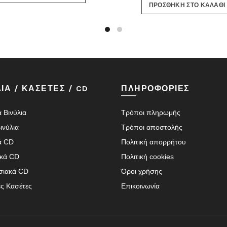
ΠΡΟΣΘΗΚΗ ΣΤΟ ΚΑΛΑΘΙ
10.50€.
είναι:
8.80€.
ΙΑ / ΚΑΣΕΤΕΣ / CD
ΠΛΗΡΟΦΟΡΙΕΣ
 Βινύλια
Τρόποι πληρωμής
ινύλια
Τρόποι αποστολής
ά CD
Πολιτική απορρήτου
ικά CD
Πολιτική cookies
σιακά CD
Όροι χρήσης
ές Κασέτες
Επικοινωνία