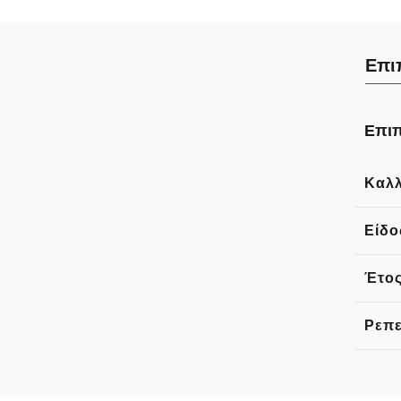
Επι
Επιπ
Καλλ
Είδο
Έτος
Ρεπε