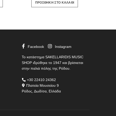
ΠΡΟΣΘΗΚΗ ΣΤΟ ΚΑΛΑΘΙ
ΠΡ
was:
τιμή
11.00€.
είναι:
8.00€.
Facebook
Instagram
Το κατάστημα SAKELLARIDIS MUSIC
SHOP ιδρύθηκε το 1947 και βρίσκεται
στην παλιά πόλης της Ρόδου.
+30 22410 24362
Πλατεία Μουσείου 9
Ρόδος, Δωδ/σα, Ελλάδα