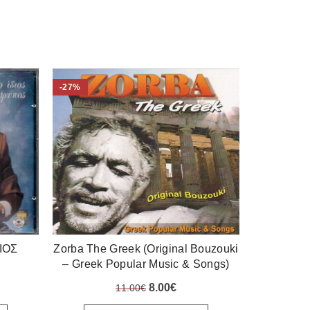
-27%
ΙΟΣ
Zorba The Greek (Original Bouzouki
ΠΛΕΣΣΑΣ
– Greek Popular Music & Songs)
ΜΑΡΓΑΡ
Original
Η
8.00
€
11.00
€
price
τρέχουσα