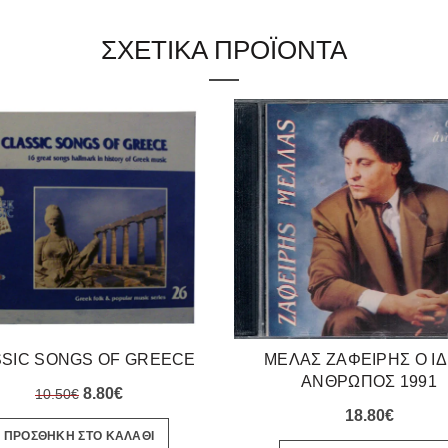
ΣΧΕΤΙΚΑ ΠΡΟΪΟΝΤΑ
SSIC SONGS OF GREECE
ΜΕΛΑΣ ΖΑΦΕΙΡΗΣ Ο ΙΔ
ΑΝΘΡΩΠΟΣ 1991
Original
Η
8.80
€
10.50
€
18.80
€
price
τρέχουσα
ΠΡΟΣΘΗΚΗ ΣΤΟ ΚΑΛΑΘΙ
was:
τιμή