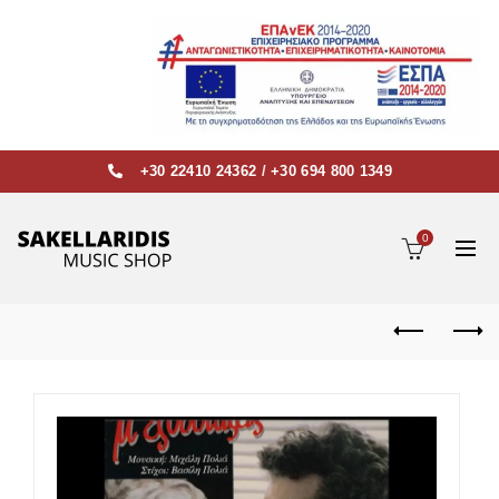
+30 22410 24362
/
+30 694 800 1349
0