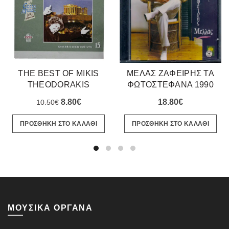
THE BEST OF MIKIS
ΜΕΛΑΣ ΖΑΦΕΙΡΗΣ ΤΑ
THEODORAKIS
ΦΩΤΟΣΤΕΦΑΝΑ 1990
Original
Η
8.80
€
18.80
€
10.50
€
price
τρέχουσα
ΠΡΟΣΘΗΚΗ ΣΤΟ ΚΑΛΑΘΙ
ΠΡΟΣΘΗΚΗ ΣΤΟ ΚΑΛΑΘΙ
was:
τιμή
10.50€.
είναι:
8.80€.
ΜΟΥΣΙΚΑ ΟΡΓΑΝΑ