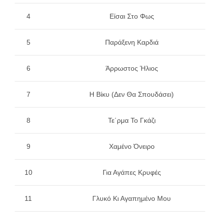
4
Είσαι Στο Φως
5
Παράξενη Καρδιά
6
Άρρωστος Ήλιος
7
Η Βίκυ (Δεν Θα Σπουδάσει)
8
Τε΄ρμα Το Γκάζι
9
Χαμένο Όνειρο
10
Για Αγάπες Κρυφές
11
Γλυκό Κι Αγαπημένο Μου