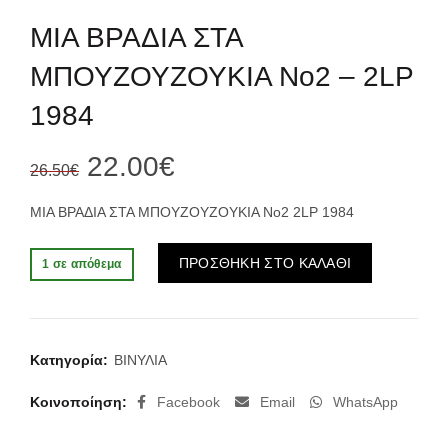
ΜΙΑ ΒΡΑΔΙΑ ΣΤΑ
ΜΠΟΥΖΟΥΖΟΥΚΙΑ Νο2 – 2LP
1984
Original
Η
22.00
€
26.50
€
price
τρέχουσα
ΜΙΑ ΒΡΑΔΙΑ ΣΤΑ ΜΠΟΥΖΟΥΖΟΥΚΙΑ Νο2 2LP 1984
was:
τιμή
Alternative:
ΠΡΟΣΘΗΚΗ ΣΤΟ ΚΑΛΑΘΙ
1 σε απόθεμα
26.50€.
είναι:
22.00€.
Κατηγορία:
ΒΙΝΥΛΙΑ
Κοινοποίηση
Facebook
Email
WhatsApp