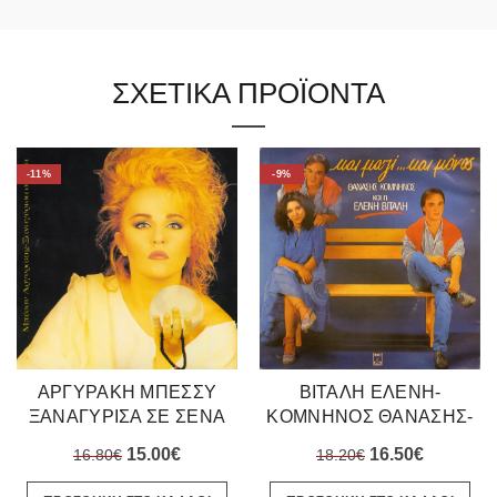
ΣΧΕΤΙΚΑ ΠΡΟΪΟΝΤΑ
-11%
-9%
ΑΡΓΥΡΑΚΗ ΜΠΕΣΣΥ
ΒΙΤΑΛΗ ΕΛΕΝΗ-
ΞΑΝΑΓΥΡΙΣΑ ΣΕ ΣΕΝΑ
ΚΟΜΝΗΝΟΣ ΘΑΝΑΣΗΣ-
1992
ΚΑΙ ΜΑΖΙ ΚΑΙ ΜΟΝΟΣ
Original
Η
Original
Η
15.00
€
16.50
€
16.80
€
18.20
€
1984
price
τρέχουσα
price
τρέχουσ