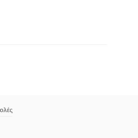
e:
ολές