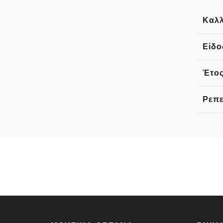
Καλλ
Είδο
Έτος
Ρεπε