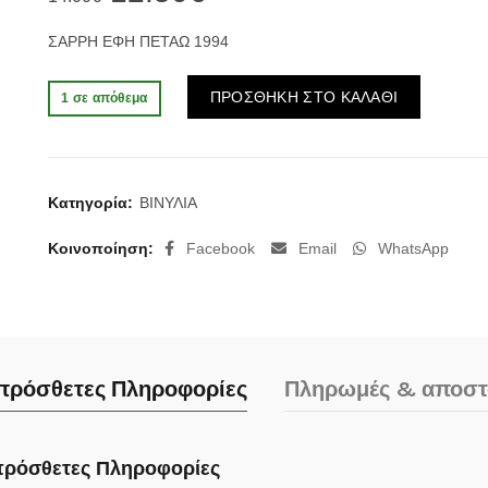
price
τρέχουσα
ΣΑΡΡΗ ΕΦΗ ΠΕΤΑΩ 1994
was:
τιμή
Alternativ
ΠΡΟΣΘΗΚΗ ΣΤΟ ΚΑΛΑΘΙ
1 σε απόθεμα
14.00€.
είναι:
12.50€.
Κατηγορία:
ΒΙΝΥΛΙΑ
Κοινοποίηση
Facebook
Email
WhatsApp
πρόσθετες Πληροφορίες
Πληρωμές & αποστ
ρόσθετες Πληροφορίες