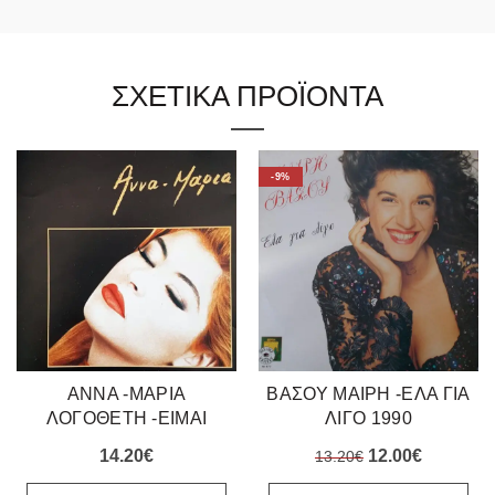
ΣΧΕΤΙΚΑ ΠΡΟΪΟΝΤΑ
-9%
ΑΝΝΑ -ΜΑΡΙΑ
ΒΑΣΟΥ ΜΑΙΡΗ -ΕΛΑ ΓΙΑ
ΛΟΓΟΘΕΤΗ -ΕΙΜΑΙ
ΛΙΓΟ 1990
ΤΡΕΛΗ ΓΙΑ ΣΕΝΑ 1996
Original
Η
14.20
€
12.00
€
13.20
€
price
τρέχουσ