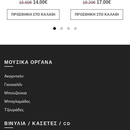
Original
Η
Original
Η
14.00
€
17.00
€
15.60
€
18.20
€
price
τρέχουσα
price
τρέχουσ
ΠΡΟΣΘΗΚΗ ΣΤΟ ΚΑΛΑΘΙ
ΠΡΟΣΘΗΚΗ ΣΤΟ ΚΑΛΑΘΙ
was:
τιμή
was:
τιμή
15.60€.
είναι:
18.20€.
είναι:
14.00€.
17.00€.
ΜΟΥΣΙΚΑ ΟΡΓΑΝΑ
Ακορντεόν
Γιουκαλίλι
Μπουζούκια
Μπαγλαμάδες
Τζουράδες
ΒΙΝΥΛΙΑ / ΚΑΣΕΤΕΣ / CD